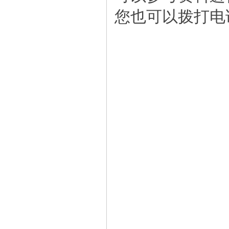
沼气报警器
您也可以拨打电话进
一氧化碳报警器
JC60A单一气体检测仪
JC-HFJ分线气体报警器控制