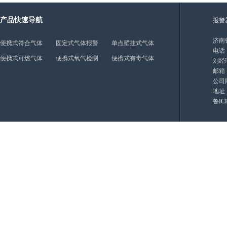
产品快速导航
报警
济南
便携式符合气体
固定式气体报警
单点壁挂式气体
电话：
检测仪
便携式可燃气体
器
便携式氧气检测
报警器
便携式有毒气体
刘经理
邮箱
检测仪
仪
检测仪
公司
地址
鲁IC