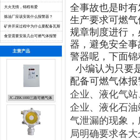
全事故也是时有
大火无情，锦程有爱
炼油厂应该安装什么报警器？
生产要求可燃气
矿井开采过程中为什么要配备瓦斯
规章制度进行，
检测仪
食堂需要安装几台可燃气体报警
器，避免安全事
器？
主营产品
警器呢，下面锦
小编认为只要是
配备可燃气体报
企业、液化气站
JC-ZBK1000三路可燃气体
报警控制器
企业、液化石油
气泄漏的现象，
局明确要求各大