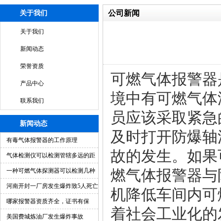
公司新闻
关于我们
关于我们
新闻动态
荣誉资质
可燃气体报警器
产品中心
境中有可燃气体
联系我们
员应该采取紧急
新闻动态
及时打开防爆轴
有毒气体报警器的工作原理
故的发生。如果
气体检测仪可以检测管辖多远的距
离？
燃气体报警器与
一种可燃气体探测器可以检测几种
气体?
河南开封一厂房发生爆炸致5人死亡
机降低车间内可
另有1人仍在抢救
哪家报警器资质齐全，证书有保
着社会工业化的
证？
美国费城炼油厂发生爆炸事故